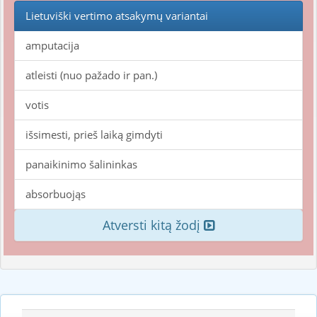
Lietuviški vertimo atsakymų variantai
amputacija
atleisti (nuo pažado ir pan.)
votis
išsimesti, prieš laiką gimdyti
panaikinimo šalininkas
absorbuojąs
Atversti kitą žodį