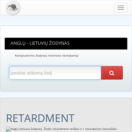
Toggl
navig
ANGLŲ - LIETUVIŲ ŽODYNAS
Kompiuterinis žodynas internete nemokamai
RETARDMENT