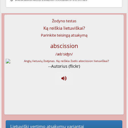
Žodyno testas
Ką reiškia lietuviškai?
Parinkite teisingą atsakymą
abscission
/æb'siʤn/
--Autorius (flickr)
Lietuviški vertimo atsakymų variantai