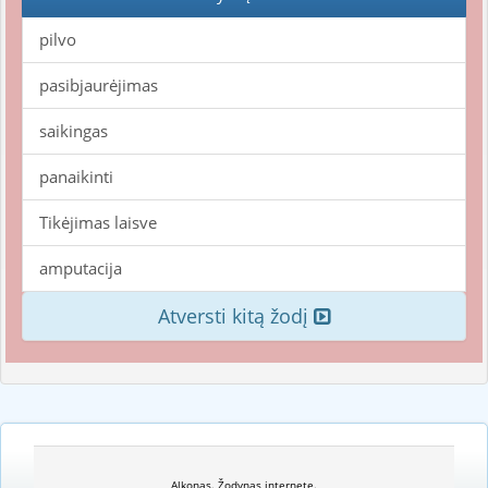
pilvo
pasibjaurėjimas
saikingas
panaikinti
Tikėjimas laisve
amputacija
Atversti kitą žodį
Alkonas. Žodynas internete.