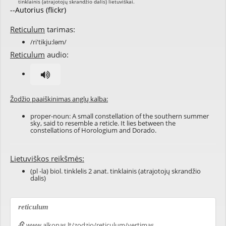
--Autorius (flickr)
Reticulum
tarimas:
/ri'tikju:ləm/
Reticulum
audio:
Žodžio paaiškinimas anglų kalba:
proper-noun: A small
constellation
of the
southern
summer
sky, said to resemble a
reticle
. It lies between the
constellations
of
Horologium
and
Dorado
.
Lietuviškos reikšmės:
(pl -la) biol. tinklelis 2 anat. tinklainis (atrajotojų skrandžio
dalis)
reticulum
www.alkonas.lt/zodzio/reticulum/vertimas