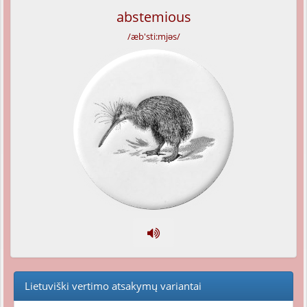
abstemious
/æb'sti:mjəs/
Lietuviški vertimo atsakymų variantai