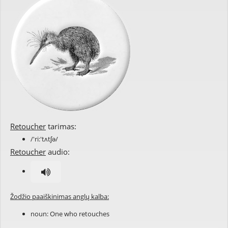
Retoucher
tarimas:
/'ri:'tʌtʃə/
Retoucher
audio:
Žodžio paaiškinimas anglų kalba:
noun: One who
retouches