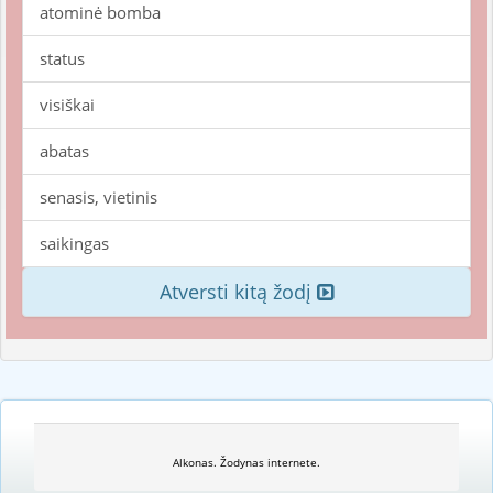
atominė bomba
status
visiškai
abatas
senasis, vietinis
saikingas
Atversti kitą žodį
Alkonas. Žodynas internete.