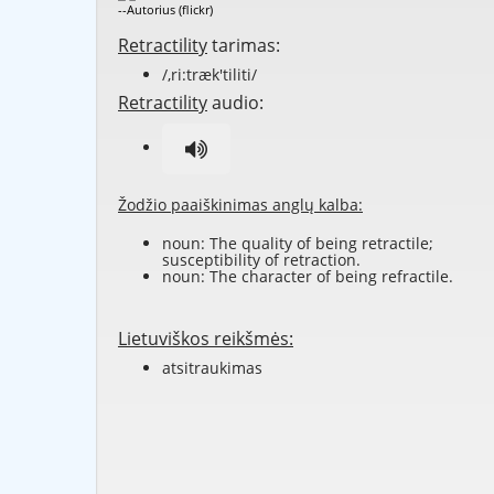
--Autorius (flickr)
Retractility
tarimas:
/,ri:træk'tiliti/
Retractility
audio:
Žodžio paaiškinimas anglų kalba:
noun: The quality of being retractile;
susceptibility of retraction.
noun: The character of being refractile.
Lietuviškos reikšmės:
atsitraukimas