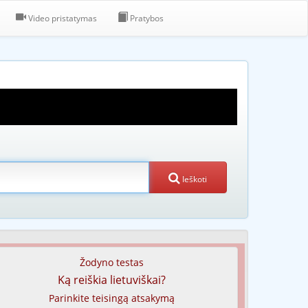
Video pristatymas
Pratybos
Ieškoti
Žodyno testas
Ką reiškia lietuviškai?
Parinkite teisingą atsakymą