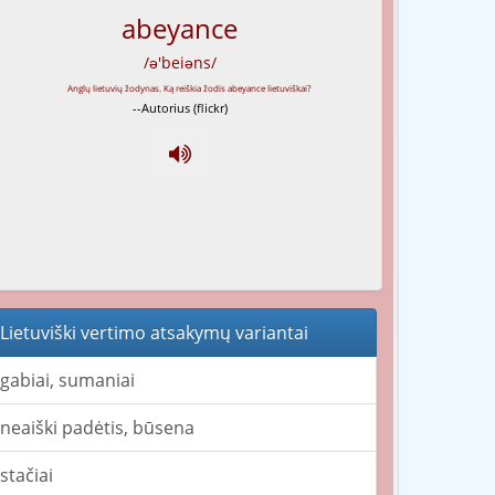
abeyance
/ə'beiəns/
--Autorius (flickr)
Lietuviški vertimo atsakymų variantai
gabiai, sumaniai
neaiški padėtis, būsena
stačiai