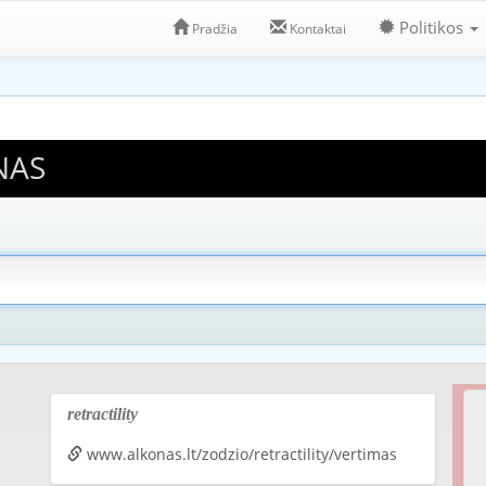
Politikos
Pradžia
Kontaktai
NAS
retractility
www.alkonas.lt/zodzio/retractility/vertimas