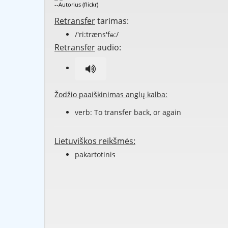
--Autorius (flickr)
Retransfer
tarimas:
/'ri:træns'fə:/
Retransfer
audio:
Žodžio paaiškinimas anglų kalba:
verb: To
transfer
back, or again
Lietuviškos reikšmės:
pakartotinis