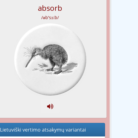
absorb
/əb'sɔ:b/
Lietuviški vertimo atsakymų variantai