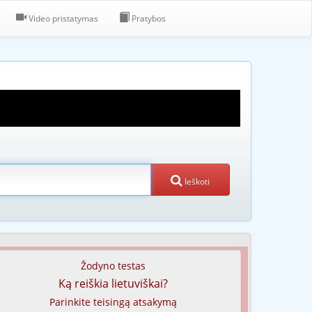
Video pristatymas
Pratybos
Ieškoti
Žodyno testas
Ką reiškia lietuviškai?
Parinkite teisingą atsakymą