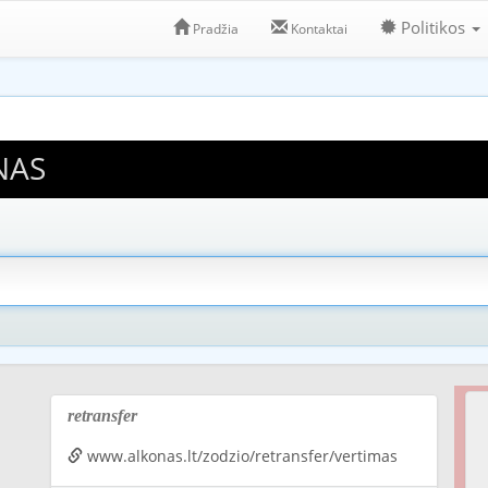
Politikos
Pradžia
Kontaktai
NAS
retransfer
www.alkonas.lt/zodzio/retransfer/vertimas