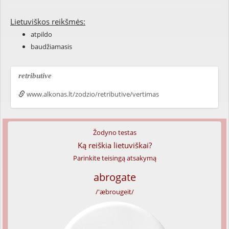
Lietuviškos reikšmės:
atpildo
baudžiamasis
retributive
www.alkonas.lt/zodzio/retributive/vertimas
Žodyno testas
Ką reiškia lietuviškai?
Parinkite teisingą atsakymą
abrogate
/'æbrougeit/