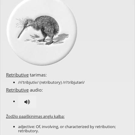
Retributive
tarimas:
/ri'tribjutiv/ (retributory) /ri'tribjutəri/
Retributive
audio:
Žodžio paaiškinimas anglų kalba:
adjective: Of, involving, or characterized by retribution;
retributory.