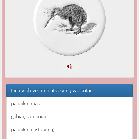
Lietuviški vertimo atsakymų variantai
panaikinimas
gabiai, sumaniai
panaikinti (įstatymą)