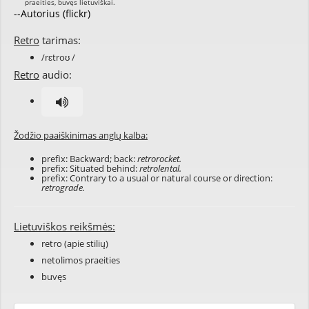
--Autorius (flickr)
Retro
tarimas:
/rɛtroʊ /
Retro
audio:
Žodžio paaiškinimas anglų kalba:
prefix: Backward; back:
retrorocket.
prefix: Situated behind:
retrolental.
prefix: Contrary to a usual or natural course or direction:
retrograde.
Lietuviškos reikšmės:
retro (apie stilių)
netolimos praeities
buvęs