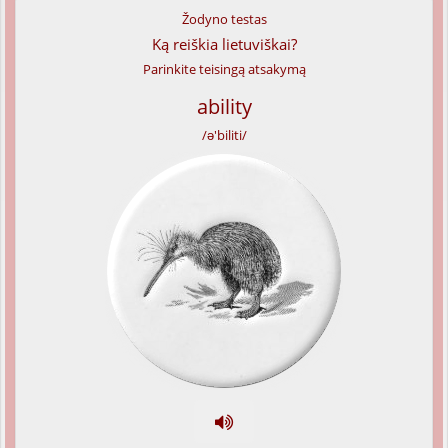
Žodyno testas
Ką reiškia lietuviškai?
Parinkite teisingą atsakymą
ability
/ə'biliti/