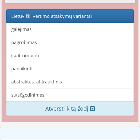
Lietuviški vertimo atsakymų variantai
galėjimas
pagrobimas
(su)trumpinti
panaikinti
abstraktus, atitrauktinis
su(si)gėdinimas
Atversti kitą žodį