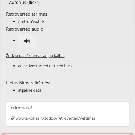
--Autorius (flickr)
Retroverted
tarimas:
/,retrou'və:tid/
Retroverted
audio:
Žodžio paaiškinimas anglų kalba:
adjective:
turned
or
tilted
back
Lietuviškos reikšmės:
atgaline data
retroverted
www.alkonas.lt/zodzio/retroverted/vertimas