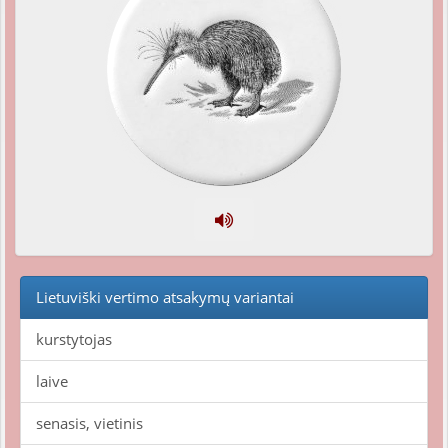
Lietuviški vertimo atsakymų variantai
kurstytojas
laive
senasis, vietinis