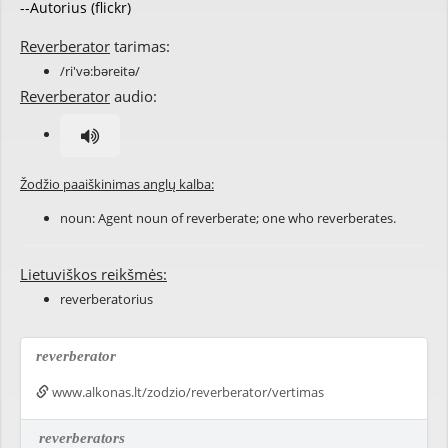
--Autorius (flickr)
Reverberator
tarimas:
/ri'və:bəreitə/
Reverberator
audio:
Žodžio paaiškinimas anglų kalba:
noun:
Agent noun
of
reverberate
; one who reverberates.
Lietuviškos reikšmės:
reverberatorius
reverberator
www.alkonas.lt/zodzio/reverberator/vertimas
reverberators