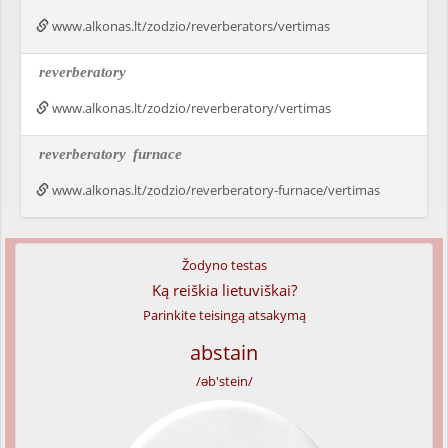
www.alkonas.lt/zodzio/reverberators/vertimas
reverberatory
www.alkonas.lt/zodzio/reverberatory/vertimas
reverberatory
furnace
www.alkonas.lt/zodzio/reverberatory-furnace/vertimas
Žodyno testas
Ką reiškia lietuviškai?
Parinkite teisingą atsakymą
abstain
/əb'stein/