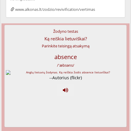
www.alkonas.lt/zodzio/revivification/vertimas
Žodyno testas
Ką reiškia lietuviškai?
Parinkite teisingą atsakymą
absence
/'æbsəns/
--Autorius (flickr)