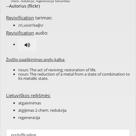
--Autorius (flickr)
Revivification
tarimas:
/ri:,viviri'keiʃn/
Revivification
audio:
Žodžio paaiškinimas anglų kalba:
noun: The act of
reviving
;
restoration
of
life
.
noun: The
reduction
of a
metal
from a state of
combination
to
its
metallic
state.
Lietuviškos reikšmės:
atgaivinimas
atgijimas 2 chem. redukcija
regeneracija
revivification