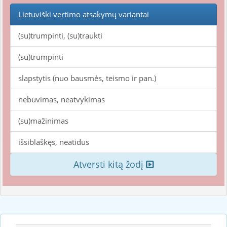
Lietuviški vertimo atsakymų variantai
(su)trumpinti, (su)traukti
(su)trumpinti
slapstytis (nuo bausmės, teismo ir pan.)
nebuvimas, neatvykimas
(su)mažinimas
išsiblaškęs, neatidus
Atversti kitą žodį