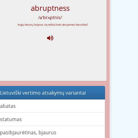
abruptness
/ə'brʌptnis/
Lietuviški vertimo atsakymų variantai
abatas
statumas
pasibjaurėtinas, bjaurus