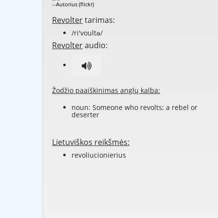
--Autorius (flickr)
Revolter
tarimas:
/ri'voultə/
Revolter
audio:
Žodžio paaiškinimas anglų kalba:
noun: Someone who
revolts
; a
rebel
or
deserter
Lietuviškos reikšmės:
revoliucionierius