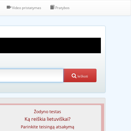
Video pristatymas
Pratybos
Ieškoti
Žodyno testas
Ką reiškia lietuviškai?
Parinkite teisingą atsakymą