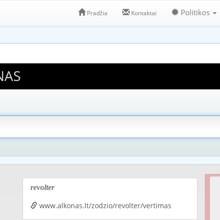
Politikos
Pradžia
Kontaktai
NAS
revolter
www.alkonas.lt/zodzio/revolter/vertimas