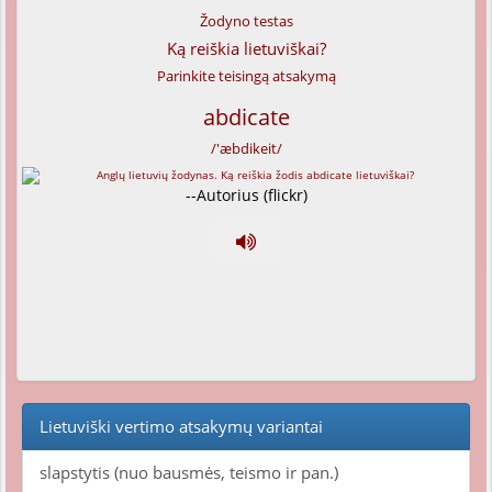
Žodyno testas
Ką reiškia lietuviškai?
Parinkite teisingą atsakymą
abdicate
/'æbdikeit/
--Autorius (flickr)
Lietuviški vertimo atsakymų variantai
slapstytis (nuo bausmės, teismo ir pan.)