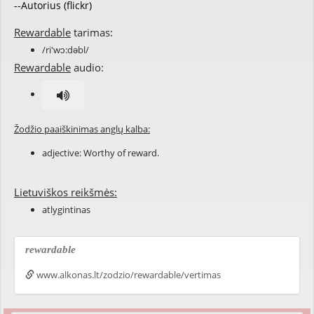
--Autorius (flickr)
Rewardable
tarimas:
/ri'wɔ:dəbl/
Rewardable
audio:
Žodžio paaiškinimas anglų kalba:
adjective: Worthy of
reward
.
Lietuviškos reikšmės:
atlygintinas
rewardable
www.alkonas.lt/zodzio/rewardable/vertimas