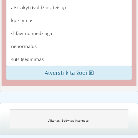
atsisakyti (valdžios, teisių)
kurstymas
šlifavimo medžiaga
nenormalus
su(si)gėdinimas
Atversti kitą žodį
Alkonas. Žodynas internete.