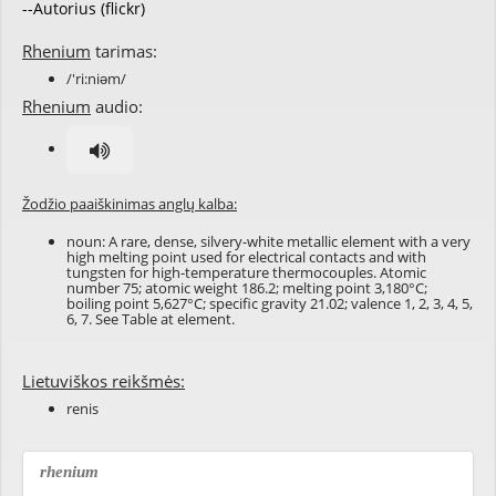
--Autorius (flickr)
Rhenium
tarimas:
/'ri:niəm/
Rhenium
audio:
Žodžio paaiškinimas anglų kalba:
noun: A rare, dense, silvery-white metallic element with a very
high melting point used for electrical contacts and with
tungsten for high-temperature thermocouples. Atomic
number 75; atomic weight 186.2; melting point 3,180°C;
boiling point 5,627°C; specific gravity 21.02; valence 1, 2, 3, 4, 5,
6, 7. See Table at
element
.
Lietuviškos reikšmės:
renis
rhenium