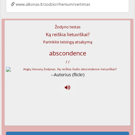
www.alkonas.lt/zodzio/rhenium/vertimas
Žodyno testas
Ką reiškia lietuviškai?
Parinkite teisingą atsakymą
abscondence
/ /
--Autorius (flickr)