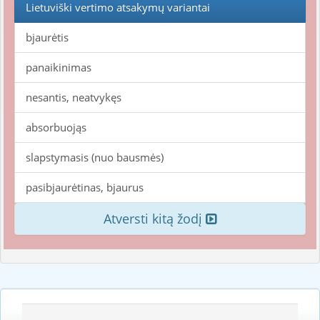
Lietuviški vertimo atsakymų variantai
bjaurėtis
panaikinimas
nesantis, neatvykęs
absorbuojąs
slapstymasis (nuo bausmės)
pasibjaurėtinas, bjaurus
Atversti kitą žodį