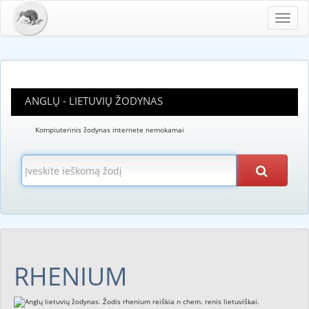
Toggl
navig
ANGLŲ - LIETUVIŲ ŽODYNAS
Kompiuterinis žodynas internete nemokamai
RHENIUM