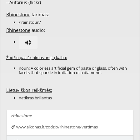
--Autorius (flickr)
Rhinestone
tarimas:
/'rainstoun/
Rhinestone
audio:
Žodžio paaiškinimas anglų kalba:
noun: A colorless artificial gem of paste or glass, often with
facets that sparkle in imitation of a diamond.
Lietuviškos reikšmės:
netikras briliantas
rhinestone
www.alkonas.lt/zodzio/rhinestone/vertimas