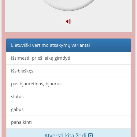
Lietuviški vertimo atsakymų variantai
išsimesti, prieš laiką gimdyti
išsiblaškęs
pasibjaurėtinas, bjaurus
status
gabus
panaikinti
Atversti kitą žodį