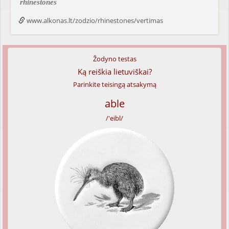
rhinestones
www.alkonas.lt/zodzio/rhinestones/vertimas
Žodyno testas
Ką reiškia lietuviškai?
Parinkite teisingą atsakymą
able
/'eibl/