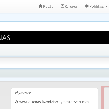
Politikos
Pradžia
Kontaktai
NAS
rhymester
www.alkonas.lt/zodzio/rhymester/vertimas