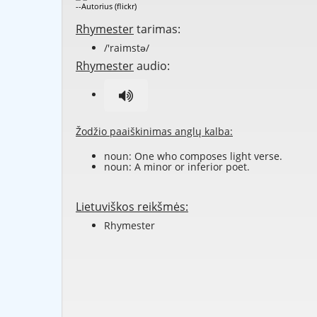
--Autorius (flickr)
Rhymester
tarimas:
/'raimstə/
Rhymester
audio:
Žodžio paaiškinimas anglų kalba:
noun: One who composes light verse.
noun: A minor or inferior poet.
Lietuviškos reikšmės:
Rhymester