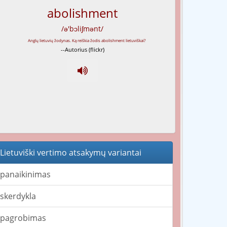
abolishment
/ə'bɔliʃmənt/
--Autorius (flickr)
Lietuviški vertimo atsakymų variantai
panaikinimas
skerdykla
pagrobimas