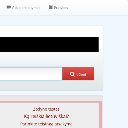
Video pristatymas
Pratybos
Ieškoti
Žodyno testas
Ką reiškia lietuviškai?
Parinkite teisingą atsakymą