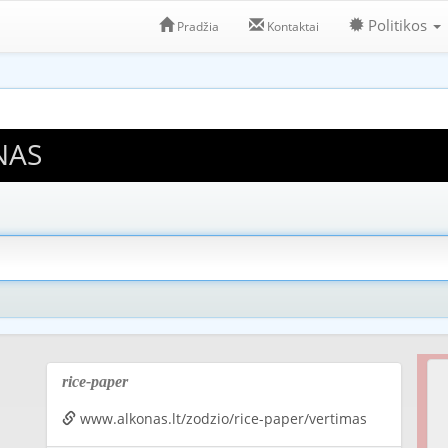
Politikos
Pradžia
Kontaktai
NAS
rice-paper
www.alkonas.lt/zodzio/rice-paper/vertimas