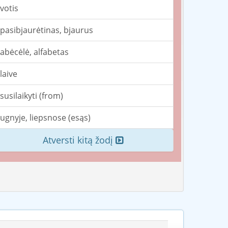
votis
pasibjaurėtinas, bjaurus
abėcėlė, alfabetas
laive
susilaikyti (from)
ugnyje, liepsnose (esąs)
Atversti kitą žodį