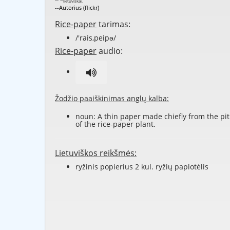
--Autorius (flickr)
Rice-paper
tarimas:
/'rais,peipə/
Rice-paper
audio:
Žodžio paaiškinimas anglų kalba:
noun: A thin paper made chiefly from the pi
of the rice-paper plant.
Lietuviškos reikšmės:
ryžinis popierius 2 kul. ryžių paplotėlis