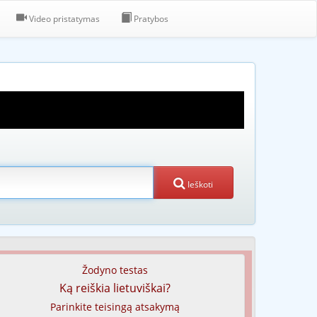
Video pristatymas
Pratybos
Ieškoti
Žodyno testas
Ką reiškia lietuviškai?
Parinkite teisingą atsakymą