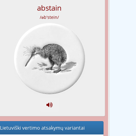
abstain
/əb'stein/
Lietuviški vertimo atsakymų variantai