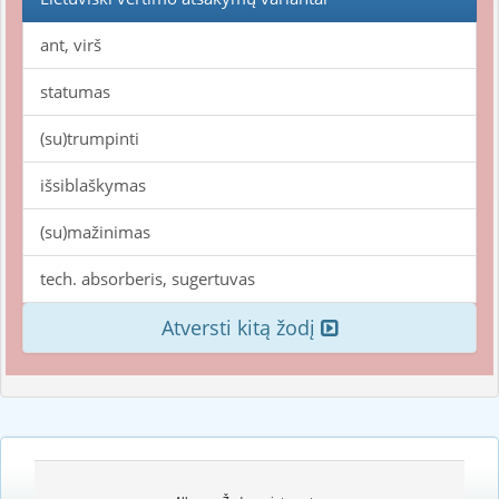
ant, virš
statumas
(su)trumpinti
išsiblaškymas
(su)mažinimas
tech. absorberis, sugertuvas
Atversti kitą žodį