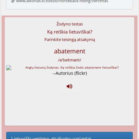
www.alkonas.lt/zodzio/horseback-riding/vertimas
Žodyno testas
Ką reiškia lietuviškai?
Parinkite teisingą atsakymą
abatement
/ə'beitmənt/
--Autorius (flickr)
Lietuviški vertimo atsakymų variantai