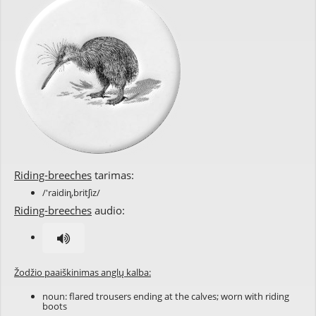
Riding-breeches
tarimas:
/'raidiɳ,britʃiz/
Riding-breeches
audio:
Žodžio paaiškinimas anglų kalba:
noun: flared trousers ending at the calves; worn with riding
boots