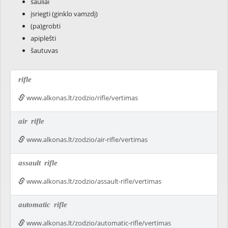
šauliai
įsriegti (ginklo vamzdį)
(pa)grobti
apiplėšti
šautuvas
rifle
www.alkonas.lt/zodzio/rifle/vertimas
air
rifle
www.alkonas.lt/zodzio/air-rifle/vertimas
assault
rifle
www.alkonas.lt/zodzio/assault-rifle/vertimas
automatic
rifle
www.alkonas.lt/zodzio/automatic-rifle/vertimas