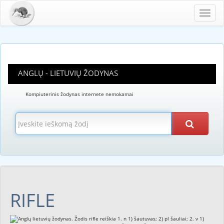
Toggl
navig
ANGLŲ - LIETUVIŲ ŽODYNAS
Kompiuterinis žodynas internete nemokamai
RIFLE