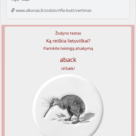
www.alkonas.lt/zodzio/rifle-butt/vertimas
Žodyno testas
Ką reiškia lietuviškai?
Parinkite teisingą atsakymą
aback
/ə'bæk/