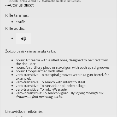
--Autorius (flickr)
Rifle
tarimas:
/'raifl/
Rifle
audio:
Žodžio paaiškinimas anglų kalba:
noun: A firearm with a rifled bore, designed to be fired from
the shoulder.
noun: An artillery piece or naval gun with such spiral grooves.
noun: Troops armed with rifles.
verb-transitive: To cut spiral grooves within (a gun barrel, for
example).
verb-transitive: To search with intent to steal.
verb-transitive: To ransack or plunder; pillage.
verb-transitive: To rob:
rifle a safe.
verb-intransitive: To search vigorously:
rifling through my
drawers to find matching socks.
Lietuviškos reikšmės: