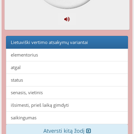
Lietuviški vertimo atsakymų variantai
elementorius
atgal
status
senasis, vietinis
išsimesti, prieš laiką gimdyti
saikingumas
Atversti kitą žodį