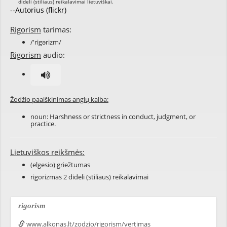
--Autorius (flickr)
Rigorism
tarimas:
/'rigərizm/
Rigorism
audio:
Žodžio paaiškinimas anglų kalba:
noun: Harshness or strictness in conduct, judgment, or
practice.
Lietuviškos reikšmės:
(elgesio) griežtumas
rigorizmas 2 dideli (stiliaus) reikalavimai
rigorism
www.alkonas.lt/zodzio/rigorism/vertimas