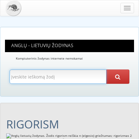
Toggl
navig
ANGLŲ - LIETUVIŲ ŽODYNAS
Kompiuterinis žodynas internete nemokamai
RIGORISM