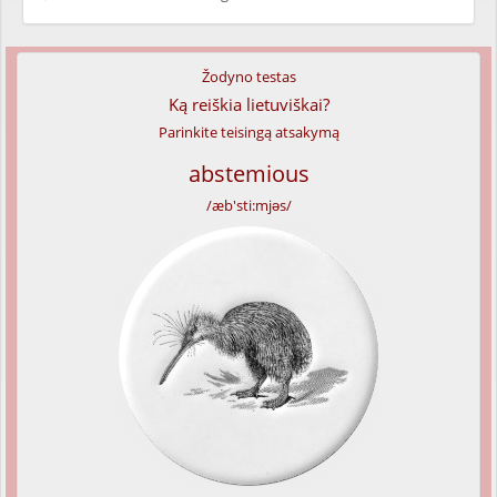
Žodyno testas
Ką reiškia lietuviškai?
Parinkite teisingą atsakymą
abstemious
/æb'sti:mjəs/