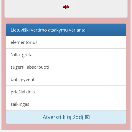
Lietuviški vertimo atsakymų variantai
elementorius
šalia, greta
sugerti, absorbuoti
būti, gyventi
priešlaikinis
saikingas
Atversti kitą žodį