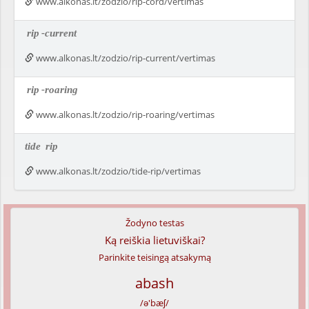
www.alkonas.lt/zodzio/rip-cord/vertimas
rip
-current
www.alkonas.lt/zodzio/rip-current/vertimas
rip
-roaring
www.alkonas.lt/zodzio/rip-roaring/vertimas
tide
rip
www.alkonas.lt/zodzio/tide-rip/vertimas
Žodyno testas
Ką reiškia lietuviškai?
Parinkite teisingą atsakymą
abash
/ə'bæʃ/