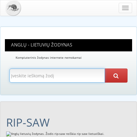
Toggl
navig
ANGLŲ - LIETUVIŲ ŽODYNAS
Kompiuterinis žodynas internete nemokamai
RIP-SAW