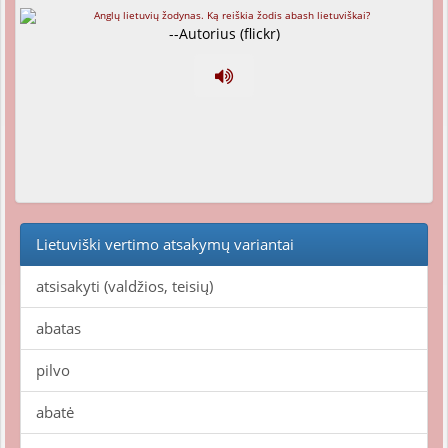
--Autorius (flickr)
Lietuviški vertimo atsakymų variantai
atsisakyti (valdžios, teisių)
abatas
pilvo
abatė