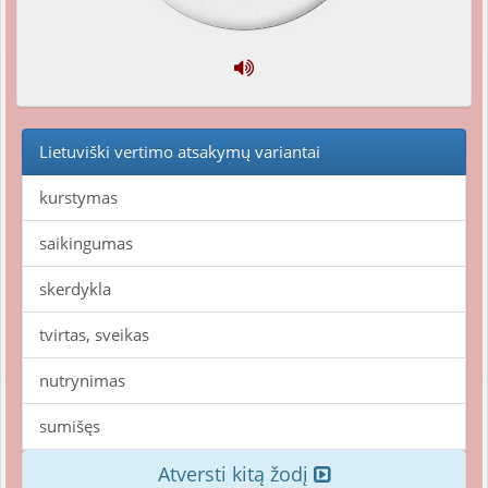
Lietuviški vertimo atsakymų variantai
kurstymas
saikingumas
skerdykla
tvirtas, sveikas
nutrynimas
sumišęs
Atversti kitą žodį