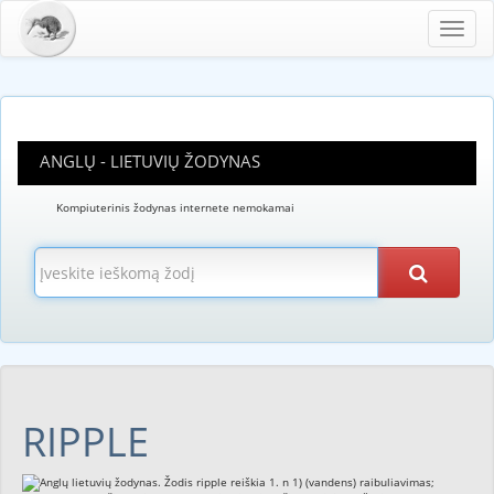
Toggl
navig
ANGLŲ - LIETUVIŲ ŽODYNAS
Kompiuterinis žodynas internete nemokamai
RIPPLE