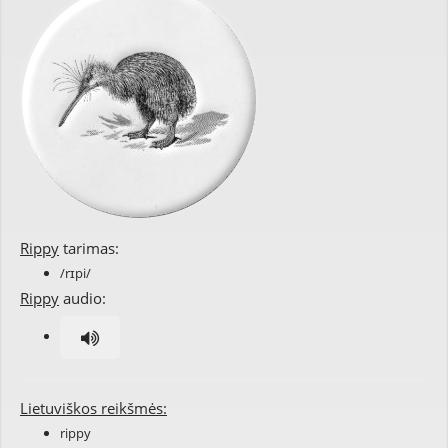
Rippy
tarimas:
/rɪpi/
Rippy
audio:
Lietuviškos reikšmės:
rippy