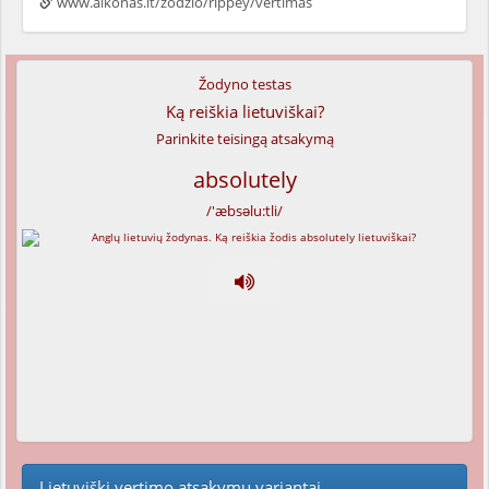
www.alkonas.lt/zodzio/rippey/vertimas
Žodyno testas
Ką reiškia lietuviškai?
Parinkite teisingą atsakymą
absolutely
/'æbsəlu:tli/
Lietuviški vertimo atsakymų variantai