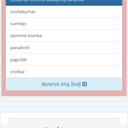
susilaikymas
sumišęs
atominė bomba
panaikinti
pagrobti
visiškai
Atversti kitą žodį