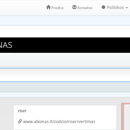
Politikos
Pradžia
Kontaktai
NAS
riser
www.alkonas.lt/zodzio/riser/vertimas