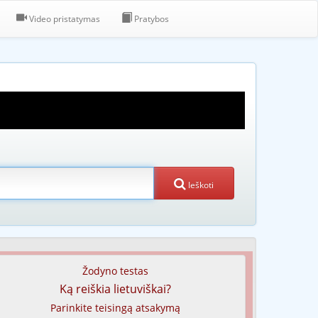
Video pristatymas
Pratybos
Ieškoti
Žodyno testas
Ką reiškia lietuviškai?
Parinkite teisingą atsakymą