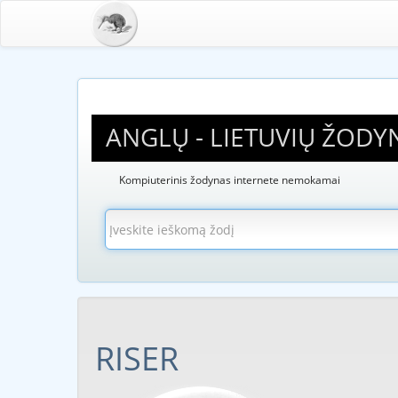
ANGLŲ - LIETUVIŲ ŽODY
Kompiuterinis žodynas internete nemokamai
RISER