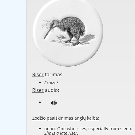
Riser
tarimas:
/'raizə/
Riser
audio:
Žodžio paaiškinimas anglų kalba:
noun: One who rises, especially from sleep:
She is a late riser.