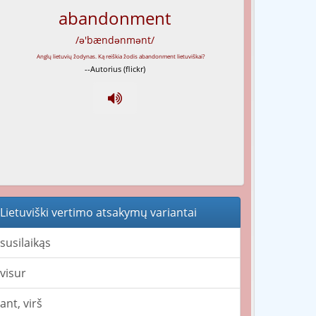
abandonment
/ə'bændənmənt/
--Autorius (flickr)
Lietuviški vertimo atsakymų variantai
susilaikąs
visur
ant, virš