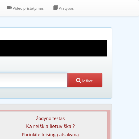
Video pristatymas
Pratybos
Ieškoti
Žodyno testas
Ką reiškia lietuviškai?
Parinkite teisingą atsakymą