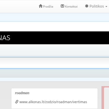
Politikos
Pradžia
Kontaktai
NAS
roadman
www.alkonas.lt/zodzio/roadman/vertimas