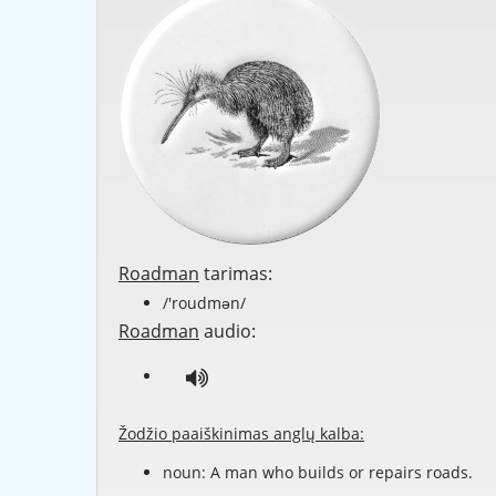
Roadman
tarimas:
/'roudmən/
Roadman
audio:
Žodžio paaiškinimas anglų kalba:
noun: A man who builds or repairs
roads
.