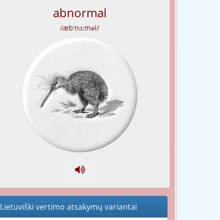
abnormal
/æb'nɔ:məl/
Lietuviški vertimo atsakymų variantai