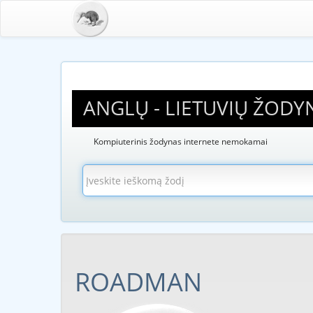
ANGLŲ - LIETUVIŲ ŽODY
Kompiuterinis žodynas internete nemokamai
ROADMAN