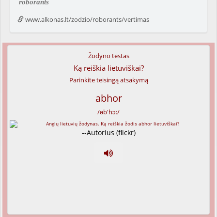
roborants
www.alkonas.lt/zodzio/roborants/vertimas
Žodyno testas
Ką reiškia lietuviškai?
Parinkite teisingą atsakymą
abhor
/əb'hɔ:/
--Autorius (flickr)