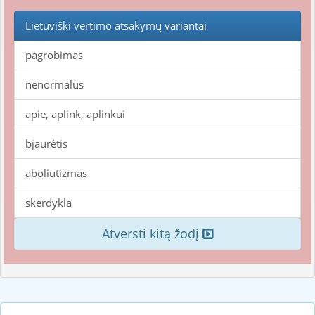
Lietuviški vertimo atsakymų variantai
pagrobimas
nenormalus
apie, aplink, aplinkui
bjaurėtis
aboliutizmas
skerdykla
Atversti kitą žodį