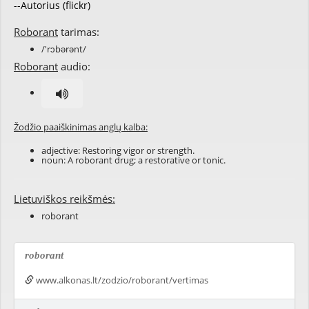
--Autorius (flickr)
Roborant
tarimas:
/'rɔbərənt/
Roborant
audio:
Žodžio paaiškinimas anglų kalba:
adjective: Restoring vigor or strength.
noun: A roborant drug; a restorative or tonic.
Lietuviškos reikšmės:
roborant
roborant
www.alkonas.lt/zodzio/roborant/vertimas