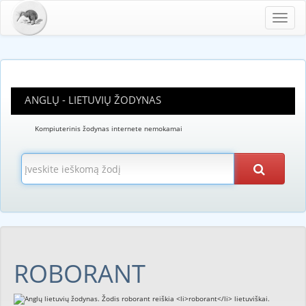
Toggl
navig
ANGLŲ - LIETUVIŲ ŽODYNAS
Kompiuterinis žodynas internete nemokamai
ROBORANT