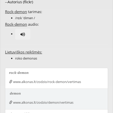
--Autorius (flickr)
Rock-demon
tarimas:
/rɑ:k 'dimən /
Rock-demon
audio:
Lietuviškos reikšmės:
roko demonas
rock-demon
www.alkonas.lt/zodzio/rock-demon/vertimas
demon
www.alkonas.lt/zodzio/demon/vertimas