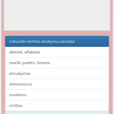
Lietuviški vertimo atsakymų variantai
abėcėlė, alfabetas
neaiški padėtis, būsena
atsisakymas
elementorius
nuolatinis
visiškas