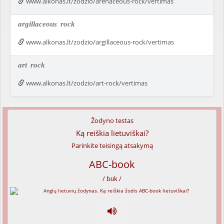
www.alkonas.lt/zodzio/arenaceous-rock/vertimas
argillaceous
rock
www.alkonas.lt/zodzio/argillaceous-rock/vertimas
art
rock
www.alkonas.lt/zodzio/art-rock/vertimas
Žodyno testas
Ką reiškia lietuviškai?
Parinkite teisingą atsakymą
ABC-book
/ bʊk /