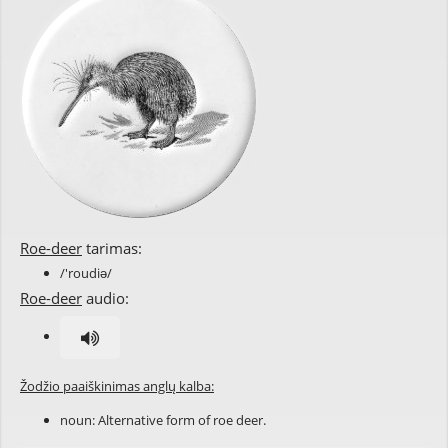
Roe-deer
tarimas:
/'roudiə/
Roe-deer
audio:
Žodžio paaiškinimas anglų kalba:
noun: Alternative form of
roe deer
.