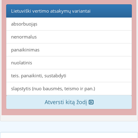
Lietuviški vertimo atsakymų variantai
absorbuojąs
nenormalus
panaikinimas
nuolatinis
teis. panaikinti, sustabdyti
slapstytis (nuo bausmės, teismo ir pan.)
Atversti kitą žodį