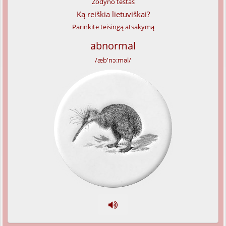
Žodyno testas
Ką reiškia lietuviškai?
Parinkite teisingą atsakymą
abnormal
/æb'nɔ:məl/