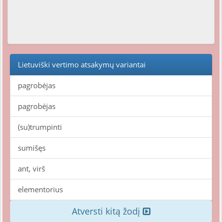
Lietuviški vertimo atsakymų variantai
pagrobėjas
pagrobėjas
(su)trumpinti
sumišęs
ant, virš
elementorius
Atversti kitą žodį