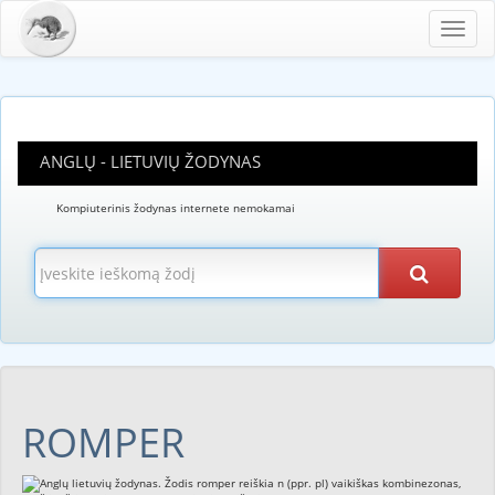
Toggl
navig
ANGLŲ - LIETUVIŲ ŽODYNAS
Kompiuterinis žodynas internete nemokamai
ROMPER