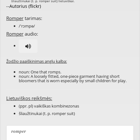
--Autorius (flickr)
Romper
tarimas:
/'rɔmpə/
Romper
audio:
Žodžio paaiškinimas anglų kalba:
noun: One that romps.
noun: A loosely fitted, one-piece garment having short
bloomers that is worn especially by small children for play.
Lietuviškos reikšmės:
(ppr. pl) vaikiškas kombinezonas
šliaužtinukai (t. p. romper suit)
romper