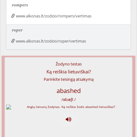
rompers
www.alkonas.lt/zodzio/rompers/vertimas
roper
www.alkonas.lt/zodzio/roper/vertimas
Žodyno testas
Ką reiškia lietuviškai?
Parinkite teisingą atsakymą
abashed
/əbæʃt /