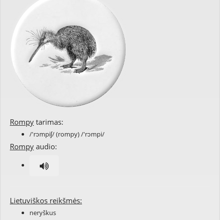
Rompy
tarimas:
/'rɔmpiʃ/ (rompy) /'rɔmpi/
Rompy
audio:
Lietuviškos reikšmės:
neryškus