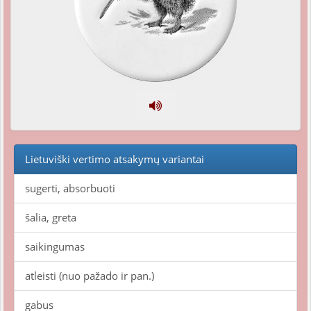
Lietuviški vertimo atsakymų variantai
sugerti, absorbuoti
šalia, greta
saikingumas
atleisti (nuo pažado ir pan.)
gabus