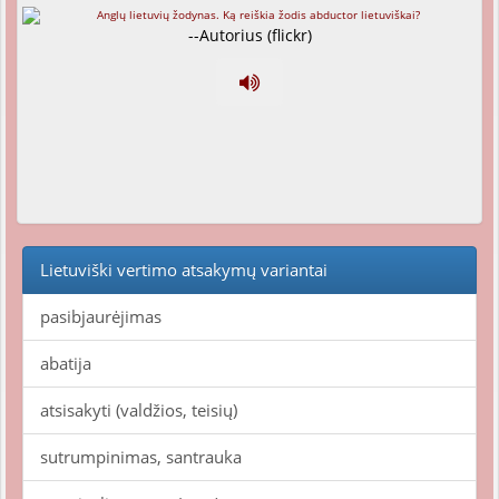
--Autorius (flickr)
Lietuviški vertimo atsakymų variantai
pasibjaurėjimas
abatija
atsisakyti (valdžios, teisių)
sutrumpinimas, santrauka