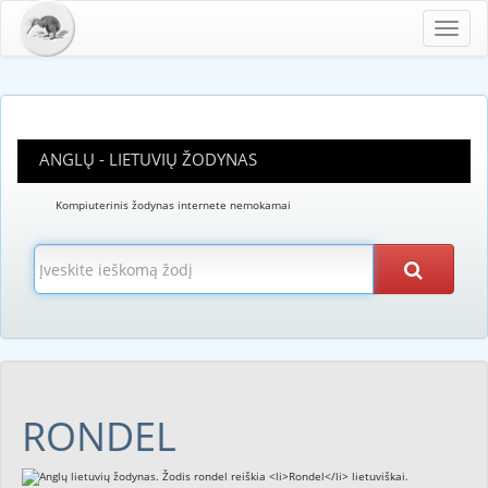
Toggl
navig
ANGLŲ - LIETUVIŲ ŽODYNAS
Kompiuterinis žodynas internete nemokamai
RONDEL