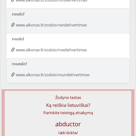
www.alkonas.lt/zodzio/rondel/vertimas
randel
www.alkonas.lt/zodzio/randel/vertimas
roedel
www.alkonas.lt/zodzio/roedel/vertimas
roundel
www.alkonas.lt/zodzio/roundel/vertimas
Žodyno testas
Ką reiškia lietuviškai?
Parinkite teisingą atsakymą
abductor
/æb'dʌktə/