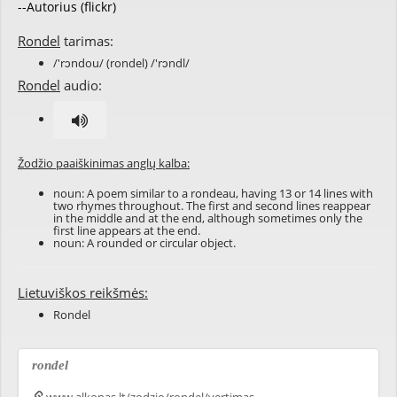
--Autorius (flickr)
Rondel
tarimas:
/'rɔndou/ (rondel) /'rɔndl/
Rondel
audio:
Žodžio paaiškinimas anglų kalba:
noun: A poem similar to a rondeau, having 13 or 14 lines with
two rhymes throughout. The first and second lines reappear
in the middle and at the end, although sometimes only the
first line appears at the end.
noun: A rounded or circular object.
Lietuviškos reikšmės:
Rondel
rondel