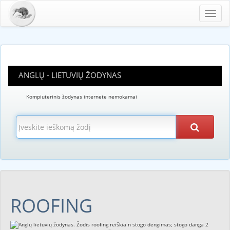
Toggl
navig
ANGLŲ - LIETUVIŲ ŽODYNAS
Kompiuterinis žodynas internete nemokamai
ROOFING