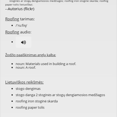
--Autorius (flickr)
Roofing
tarimas:
/'ru:fiɳ/
Roofing
audio:
Žodžio paaiškinimas anglų kalba:
noun: Materials used in building a roof.
noun: A roof.
Lietuviškos reikšmės:
stogo dengimas
stogo danga 2 stoginės ar stogų dengiamosios medžiagos
roofing iron stoginė skarda
roofing paper tolis