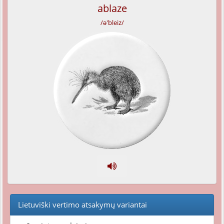
ablaze
/ə'bleiz/
Lietuviški vertimo atsakymų variantai