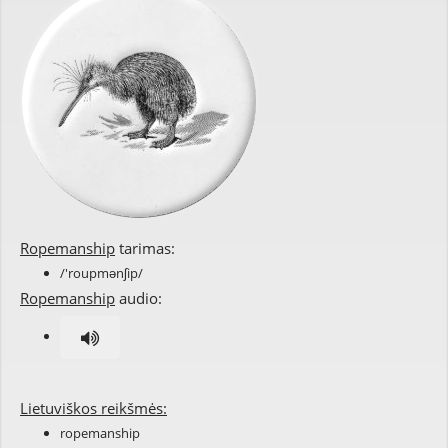
Ropemanship
tarimas:
/'roupmənʃip/
Ropemanship
audio:
Lietuviškos reikšmės:
ropemanship