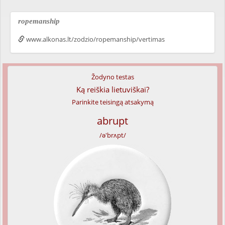
ropemanship
www.alkonas.lt/zodzio/ropemanship/vertimas
Žodyno testas
Ką reiškia lietuviškai?
Parinkite teisingą atsakymą
abrupt
/ə'brʌpt/