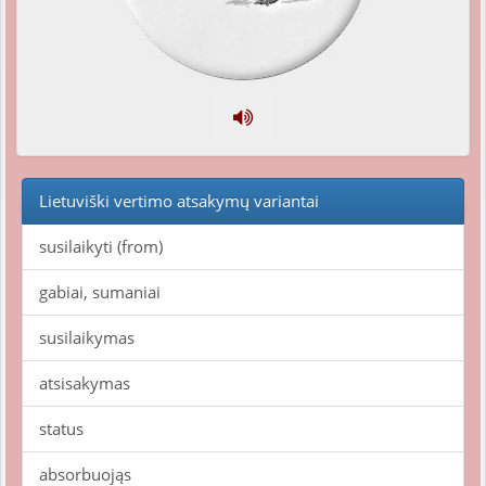
Lietuviški vertimo atsakymų variantai
susilaikyti (from)
gabiai, sumaniai
susilaikymas
atsisakymas
status
absorbuojąs