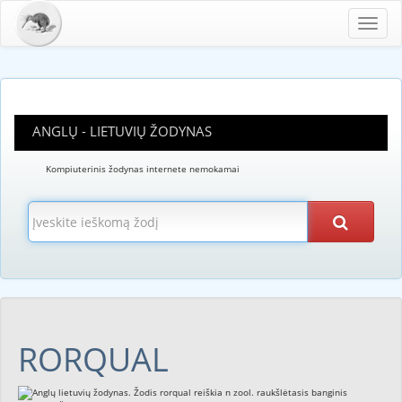
Toggl
navig
ANGLŲ - LIETUVIŲ ŽODYNAS
Kompiuterinis žodynas internete nemokamai
RORQUAL