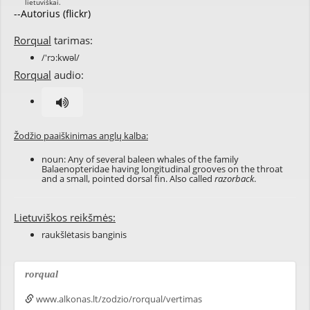
--Autorius (flickr)
Rorqual
tarimas:
/'rɔ:kwəl/
Rorqual
audio:
Žodžio paaiškinimas anglų kalba:
noun: Any of several baleen whales of the family
Balaenopteridae having longitudinal grooves on the throat
and a small, pointed dorsal fin. Also called
razorback
.
Lietuviškos reikšmės:
raukšlėtasis banginis
rorqual
www.alkonas.lt/zodzio/rorqual/vertimas