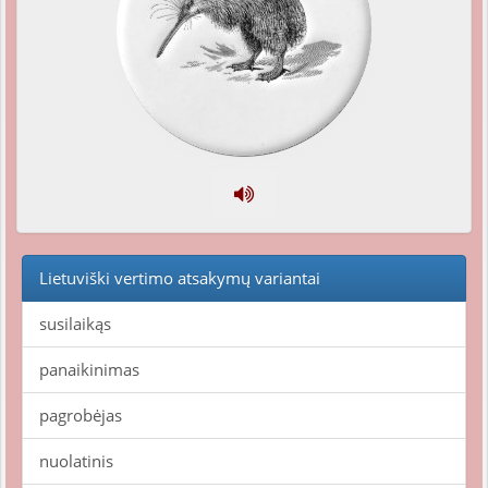
Lietuviški vertimo atsakymų variantai
susilaikąs
panaikinimas
pagrobėjas
nuolatinis