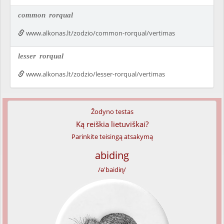
common
rorqual
www.alkonas.lt/zodzio/common-rorqual/vertimas
lesser
rorqual
www.alkonas.lt/zodzio/lesser-rorqual/vertimas
Žodyno testas
Ką reiškia lietuviškai?
Parinkite teisingą atsakymą
abiding
/ə'baidiɳ/