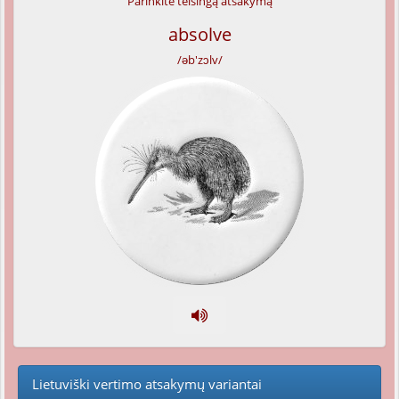
Parinkite teisingą atsakymą
absolve
/əb'zɔlv/
Lietuviški vertimo atsakymų variantai