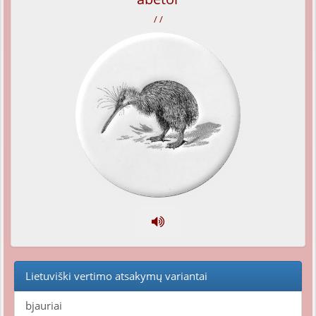
/ /
Lietuviški vertimo atsakymų variantai
bjauriai