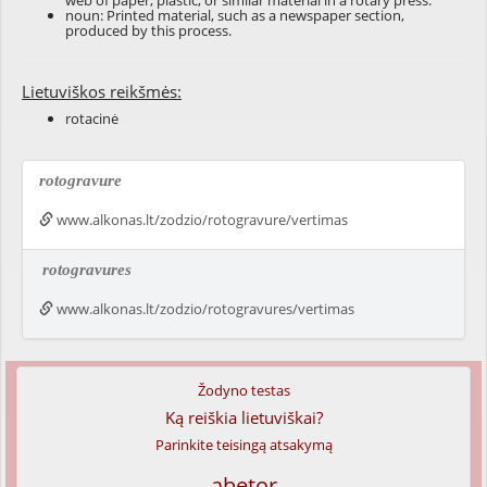
web of paper, plastic, or similar material in a rotary press.
noun: Printed material, such as a newspaper section,
produced by this process.
Lietuviškos reikšmės:
rotacinė
rotogravure
www.alkonas.lt/zodzio/rotogravure/vertimas
rotogravures
www.alkonas.lt/zodzio/rotogravures/vertimas
Žodyno testas
Ką reiškia lietuviškai?
Parinkite teisingą atsakymą
abetor