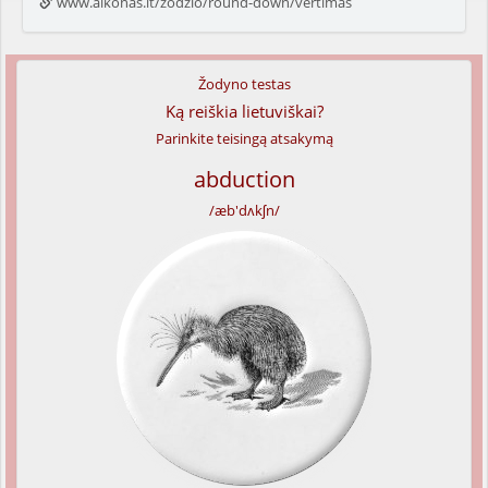
www.alkonas.lt/zodzio/round-down/vertimas
Žodyno testas
Ką reiškia lietuviškai?
Parinkite teisingą atsakymą
abduction
/æb'dʌkʃn/