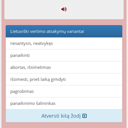
Lietuviški vertimo atsakymų variantai
nesantysis, neatvykęs
panaikinti
abortas, išsimetimas
išsimesti, prieš laiką gimdyti
pagrobimas
panaikinimo šalininkas
Atversti kitą žodį