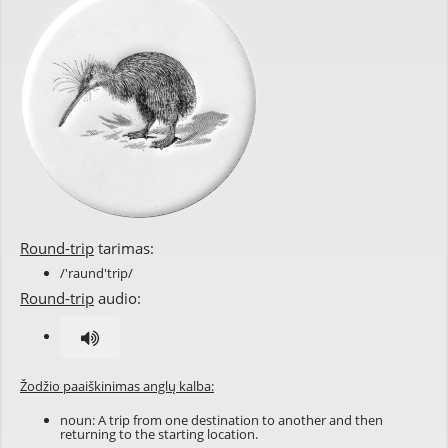
Round-trip
tarimas:
/'raund'trip/
Round-trip
audio:
Žodžio paaiškinimas anglų kalba:
noun: A trip from one destination to another and then
returning to the starting location.