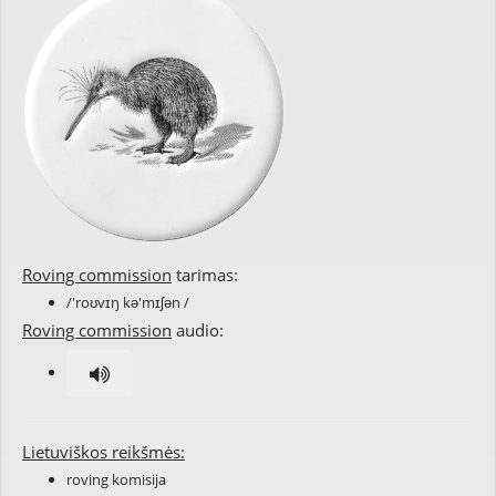
Roving commission
tarimas:
/'roʊvɪŋ kə'mɪʃən /
Roving commission
audio:
Lietuviškos reikšmės:
roving komisija