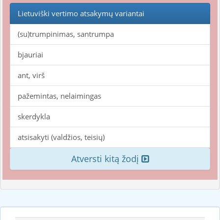
Lietuviški vertimo atsakymų variantai
(su)trumpinimas, santrumpa
bjauriai
ant, virš
pažemintas, nelaimingas
skerdykla
atsisakyti (valdžios, teisių)
Atversti kitą žodį