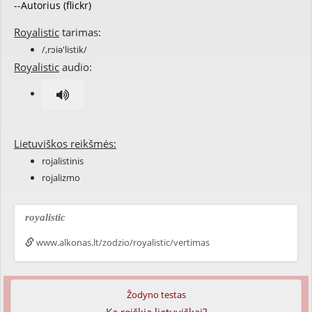
--Autorius (flickr)
Royalistic
tarimas:
/,rɔiə'listik/
Royalistic
audio:
Lietuviškos reikšmės:
rojalistinis
rojalizmo
royalistic
www.alkonas.lt/zodzio/royalistic/vertimas
Žodyno testas