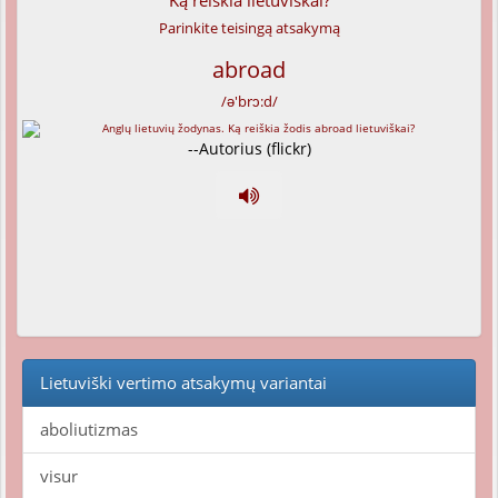
Ką reiškia lietuviškai?
Parinkite teisingą atsakymą
abroad
/ə'brɔ:d/
--Autorius (flickr)
Lietuviški vertimo atsakymų variantai
aboliutizmas
visur