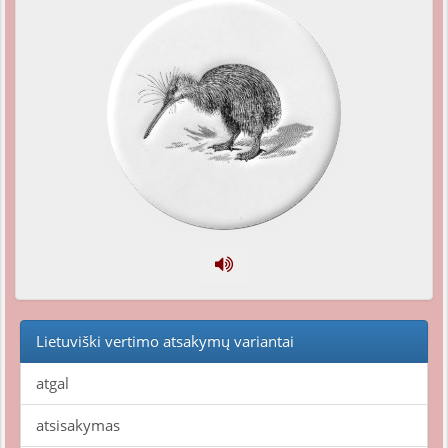
Lietuviški vertimo atsakymų variantai
atgal
atsisakymas