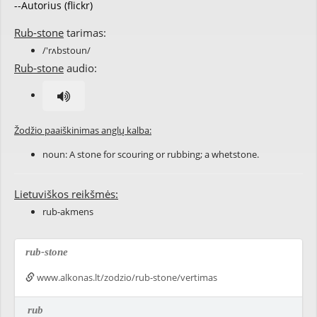
--Autorius (flickr)
Rub-stone
tarimas:
/'rʌbstoun/
Rub-stone
audio:
Žodžio paaiškinimas anglų kalba:
noun: A stone for
scouring
or
rubbing
; a
whetstone
.
Lietuviškos reikšmės:
rub-akmens
rub-stone
www.alkonas.lt/zodzio/rub-stone/vertimas
rub