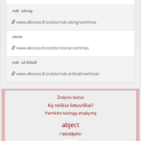
rub
along
www.alkonas.lt/zodzio/rub-along/vertimas
stone
www.alkonas.lt/zodzio/stone/vertimas
rub
al-khali
www.alkonas.lt/zodzio/rub-al-khali/vertimas
Žodyno testas
Ką reiškia lietuviškai?
Parinkite teisingą atsakymą
abject
/'æbdʤekt/