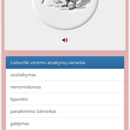
Lietuviški vertimo atsakymų variantai
susilaikymas
nenormalumas
bjaurėtis
panaikinimo šalininkas
galėjimas