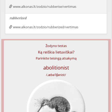
www.alkonas.lt/zodzio/rubberise/vertimas
rubberized
www.alkonas.lt/zodzio/rubberized/vertimas
Žodyno testas
Ką reiškia lietuviškai?
Parinkite teisingą atsakymą
abolitionist
/,æbə'liʃənist/