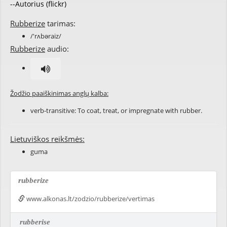
--Autorius (flickr)
Rubberize
tarimas:
/'rʌbəraiz/
Rubberize
audio:
Žodžio paaiškinimas anglų kalba:
verb-transitive: To coat, treat, or impregnate with rubber.
Lietuviškos reikšmės:
guma
rubberize
www.alkonas.lt/zodzio/rubberize/vertimas
rubberise