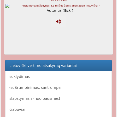
--Autorius (flickr)
Lietuviški vertimo atsakymų variantai
suklydimas
(su)trumpinimas, santrumpa
slapstymasis (nuo bausmės)
čiabuviai