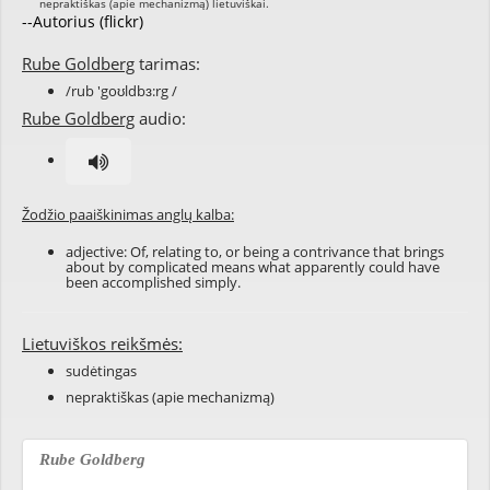
--Autorius (flickr)
Rube Goldberg
tarimas:
/rub 'goʊldbɜ:rg /
Rube Goldberg
audio:
Žodžio paaiškinimas anglų kalba:
adjective: Of, relating to, or being a contrivance that brings
about by complicated means what apparently could have
been accomplished simply.
Lietuviškos reikšmės:
sudėtingas
nepraktiškas (apie mechanizmą)
Rube Goldberg