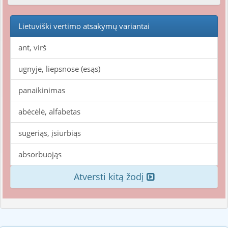
Lietuviški vertimo atsakymų variantai
ant, virš
ugnyje, liepsnose (esąs)
panaikinimas
abėcėlė, alfabetas
sugeriąs, įsiurbiąs
absorbuojąs
Atversti kitą žodį