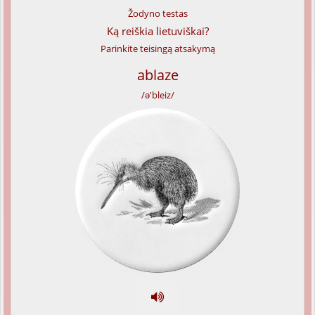
Žodyno testas
Ką reiškia lietuviškai?
Parinkite teisingą atsakymą
ablaze
/ə'bleiz/