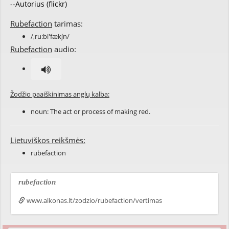
--Autorius (flickr)
Rubefaction
tarimas:
/,ru:bi'fækʃn/
Rubefaction
audio:
Žodžio paaiškinimas anglų kalba:
noun: The act or process of making
red
.
Lietuviškos reikšmės:
rubefaction
rubefaction
www.alkonas.lt/zodzio/rubefaction/vertimas