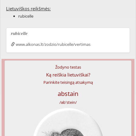
Lietuviškos reikšmės:
rubicelle
rubicelle
www.alkonas.lt/zodzio/rubicelle/vertimas
Žodyno testas
Ką reiškia lietuviškai?
Parinkite teisingą atsakymą
abstain
/əb'stein/