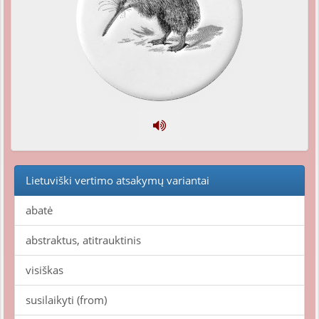
Lietuviški vertimo atsakymų variantai
abatė
abstraktus, atitrauktinis
visiškas
susilaikyti (from)