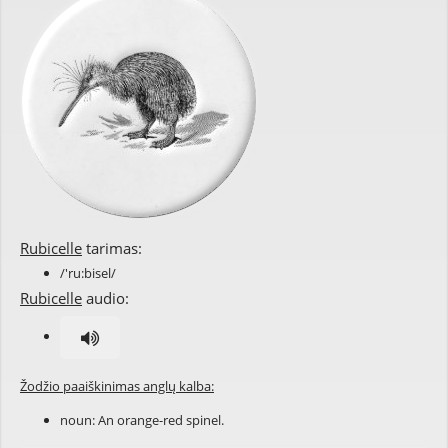
Rubicelle
tarimas:
/'ru:bisel/
Rubicelle
audio:
Žodžio paaiškinimas anglų kalba:
noun: An orange-red
spinel
.