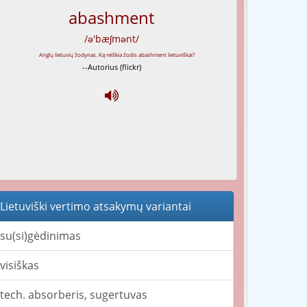
abashment
/ə'bæʃmənt/
--Autorius (flickr)
Lietuviški vertimo atsakymų variantai
su(si)gėdinimas
visiškas
tech. absorberis, sugertuvas