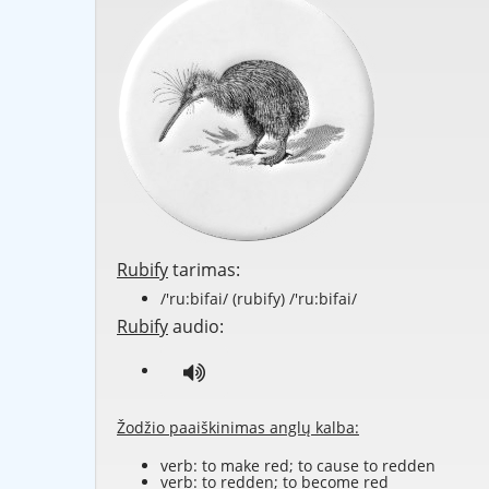
Rubify
tarimas:
/'ru:bifai/ (rubify) /'ru:bifai/
Rubify
audio:
Žodžio paaiškinimas anglų kalba:
verb: to make
red
; to cause to
redden
verb: to redden; to become red