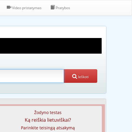
Video pristatymas
Pratybos
Ieškoti
Žodyno testas
Ką reiškia lietuviškai?
Parinkite teisingą atsakymą