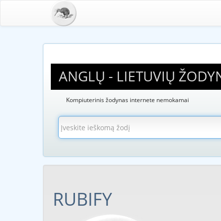
ANGLŲ - LIETUVIŲ ŽODY
Kompiuterinis žodynas internete nemokamai
RUBIFY