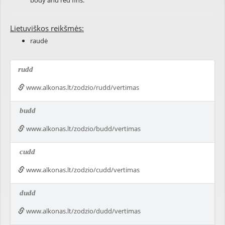
body and red fins.
Lietuviškos reikšmės:
raudė
rudd
www.alkonas.lt/zodzio/rudd/vertimas
budd
www.alkonas.lt/zodzio/budd/vertimas
cudd
www.alkonas.lt/zodzio/cudd/vertimas
dudd
www.alkonas.lt/zodzio/dudd/vertimas