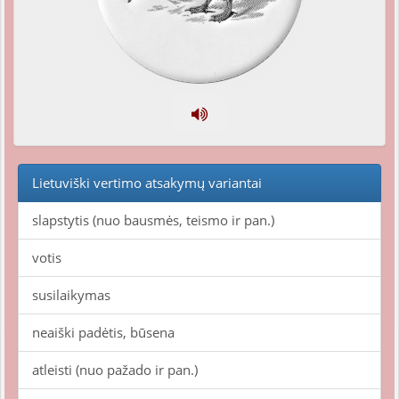
Lietuviški vertimo atsakymų variantai
slapstytis (nuo bausmės, teismo ir pan.)
votis
susilaikymas
neaiški padėtis, būsena
atleisti (nuo pažado ir pan.)