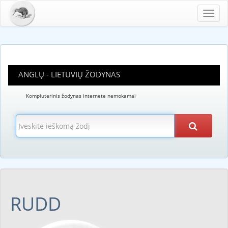
Toggl
navig
ANGLŲ - LIETUVIŲ ŽODYNAS
Kompiuterinis žodynas internete nemokamai
RUDD