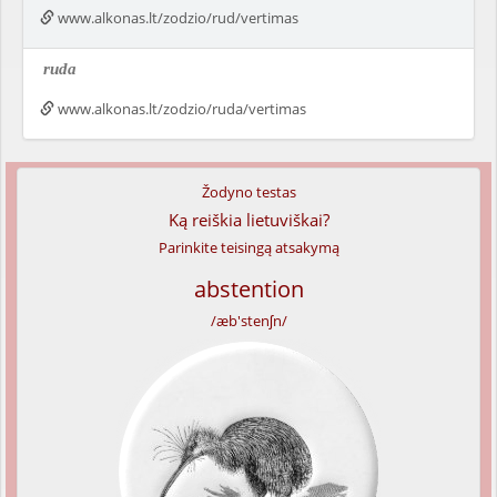
www.alkonas.lt/zodzio/rud/vertimas
ruda
www.alkonas.lt/zodzio/ruda/vertimas
Žodyno testas
Ką reiškia lietuviškai?
Parinkite teisingą atsakymą
abstention
/æb'stenʃn/