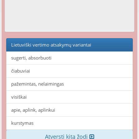
Lietuviški vertimo atsakymų variantai
sugerti, absorbuoti
čiabuviai
pažemintas, nelaimingas
visiškai
apie, aplink, aplinkui
kurstymas
Atversti kitą žodį