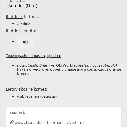
--Autorius (flickr)
Ruddock
tarimas:
/'rʌdək/
Ruddock
audio:
Žodžio paaiškinimas anglų kalba:
noun:
Chiefly British
An Old World robin
(Erithacus rubecula)
having olive-brown upper plumage and a conspicuous orange
breast.
Lietuviškos reikšmės:
dial. liepsnelė (paukštis)
ruddock
www.alkonas.lt/zodzio/ruddock/vertimas