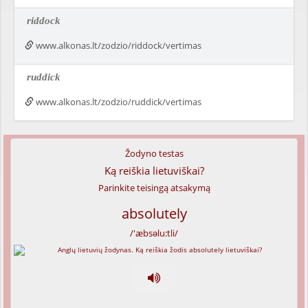
riddock
www.alkonas.lt/zodzio/riddock/vertimas
ruddick
www.alkonas.lt/zodzio/ruddick/vertimas
Žodyno testas
Ką reiškia lietuviškai?
Parinkite teisingą atsakymą
absolutely
/'æbsəlu:tli/