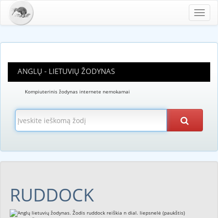
Toggl
navig
ANGLŲ - LIETUVIŲ ŽODYNAS
Kompiuterinis žodynas internete nemokamai
RUDDOCK