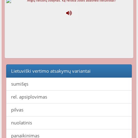
Lietuviški vertimo atsakymų variantai
sumišęs
rel. apsiplovimas
pilvas
nuolatinis
panaikinimas