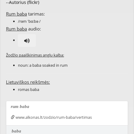
--Autorius (flickr)
Rum baba
tarimas:
/rəm 'bɑ:bə /
Rum baba
audio:
Žodžio paaiškinimas anglų kalba:
noun: a baba soaked in rum
Lietuviškos reikšmės:
romas baba
rum baba
www.alkonas.lt/zodzio/rum-baba/vertimas
baba