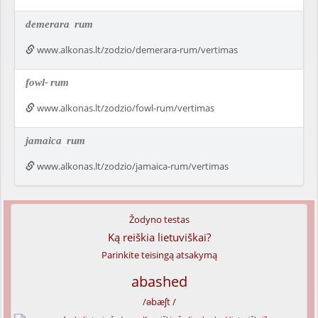
demerara
rum
www.alkonas.lt/zodzio/demerara-rum/vertimas
fowl-
rum
www.alkonas.lt/zodzio/fowl-rum/vertimas
jamaica
rum
www.alkonas.lt/zodzio/jamaica-rum/vertimas
Žodyno testas
Ką reiškia lietuviškai?
Parinkite teisingą atsakymą
abashed
/əbæʃt /