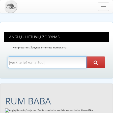
Toggl
navig
ANGLŲ - LIETUVIŲ ŽODYNAS
Kompiuterinis žodynas internete nemokamai
RUM BABA