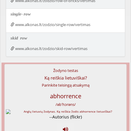
www.alkonas.lt/zodzio/row-of-bricks/vertimas
single-
row
www.alkonas.lt/zodzio/single-row/vertimas
skid
row
www.alkonas.lt/zodzio/skid-row/vertimas
Žodyno testas
Ką reiškia lietuviškai?
Parinkite teisingą atsakymą
abhorrence
/əb'hɔrəns/
--Autorius (flickr)