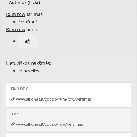
--Autorius (flickr)
Rum row
tarimas:
/'rʌm'rou/
Rum row
audio:
Lietuviškos reikšmės:
romas eilės
rum row
www.alkonas.lt/zodzio/rum-row/vertimas
row
www.alkonas.lt/zodzio/row/vertimas