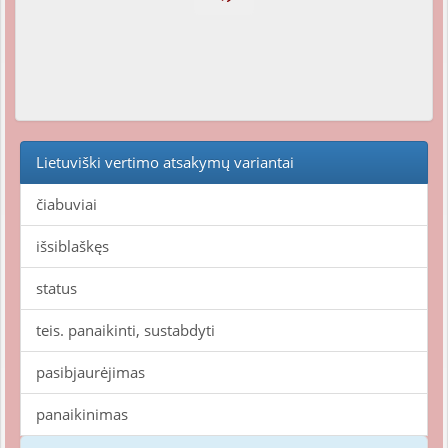
Lietuviški vertimo atsakymų variantai
čiabuviai
išsiblaškęs
status
teis. panaikinti, sustabdyti
pasibjaurėjimas
panaikinimas