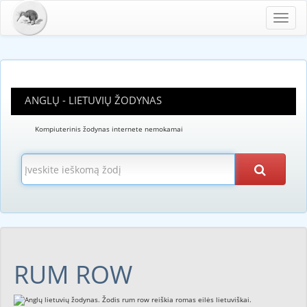
Toggl
navig
ANGLŲ - LIETUVIŲ ŽODYNAS
Kompiuterinis žodynas internete nemokamai
RUM ROW