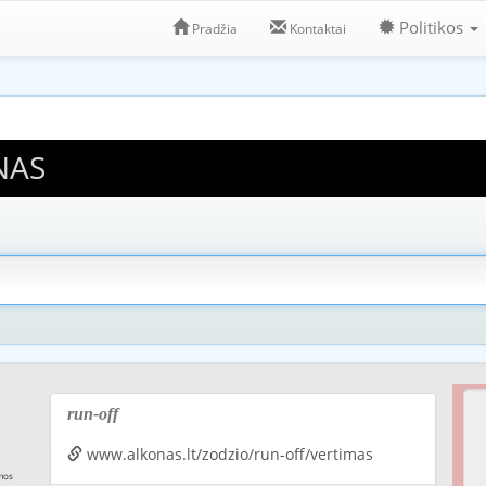
Politikos
Pradžia
Kontaktai
NAS
run-off
www.alkonas.lt/zodzio/run-off/vertimas