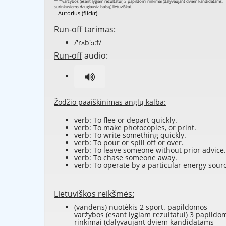
--Autorius (flickr)
Run-off
tarimas:
/'rʌb'ɔ:f/
Run-off
audio:
Žodžio paaiškinimas anglų kalba:
verb: To
flee
or
depart
quickly.
verb: To make
photocopies
, or
print
.
verb: To
write
something quickly.
verb: To
pour
or
spill
off
or
over
.
verb: To
leave
someone without prior advice.
verb: To
chase
someone away.
verb: To
operate
by a particular
energy
sourc
Lietuviškos reikšmės:
(vandens) nuotėkis 2 sport. papildomos
varžybos (esant lygiam rezultatui) 3 papildo
rinkimai (dalyvaujant dviem kandidatams