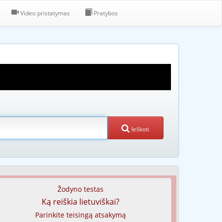
Video pristatymas
Pratybos
Ieškoti
Žodyno testas
Ką reiškia lietuviškai?
Parinkite teisingą atsakymą