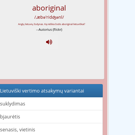
aboriginal
/,æbə'ridʤənl/
--Autorius (flickr)
Lietuviški vertimo atsakymų variantai
suklydimas
bjaurėtis
senasis, vietinis