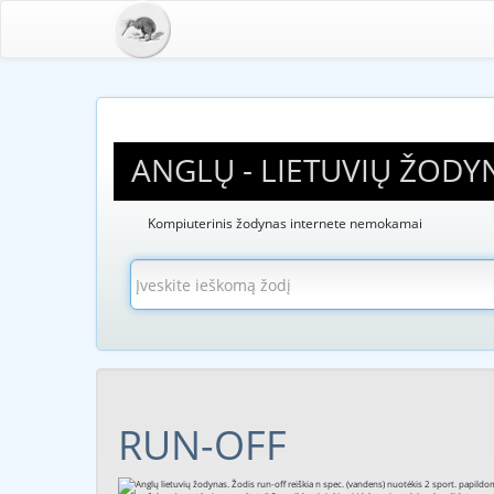
ANGLŲ - LIETUVIŲ ŽODY
Kompiuterinis žodynas internete nemokamai
RUN-OFF