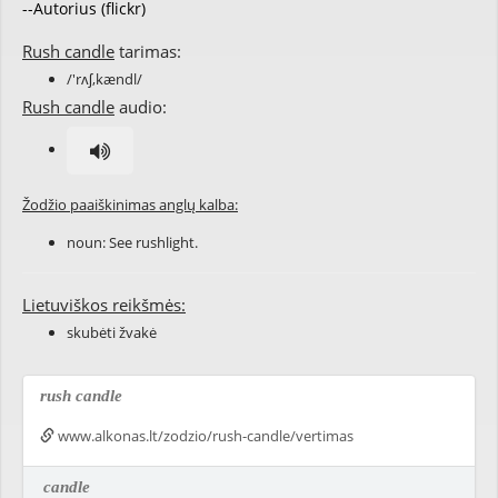
--Autorius (flickr)
Rush candle
tarimas:
/'rʌʃ,kændl/
Rush candle
audio:
Žodžio paaiškinimas anglų kalba:
noun: See
rushlight
.
Lietuviškos reikšmės:
skubėti žvakė
rush candle
www.alkonas.lt/zodzio/rush-candle/vertimas
candle