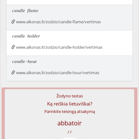
candle
flame
www.alkonas.lt/zodzio/candle-flame/vertimas
candle
holder
www.alkonas.lt/zodzio/candle-holder/vertimas
candle
-hour
www.alkonas.lt/zodzio/candle-hour/vertimas
Žodyno testas
Ką reiškia lietuviškai?
Parinkite teisingą atsakymą
abbatoir
/ /