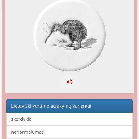
Lietuviški vertimo atsakymų variantai
skerdykla
nenormalumas